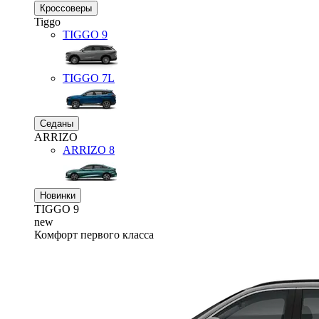
Кроссоверы
Tiggo
TIGGO
9
TIGGO
7L
Седаны
ARRIZO
ARRIZO 8
Новинки
TIGGO
9
new
Комфорт первого класса