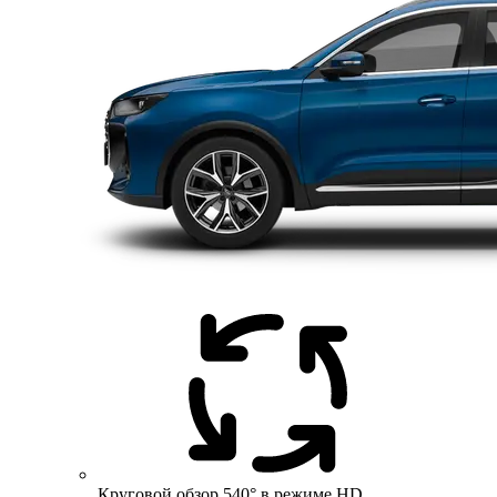
Круговой обзор 540° в режиме HD