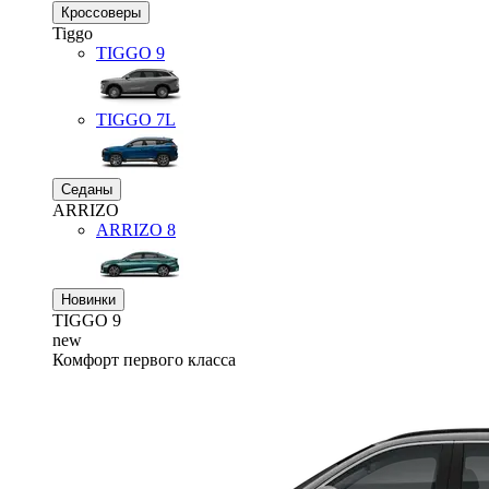
Кроссоверы
Tiggo
TIGGO
9
TIGGO
7L
Седаны
ARRIZO
ARRIZO 8
Новинки
TIGGO
9
new
Комфорт первого класса