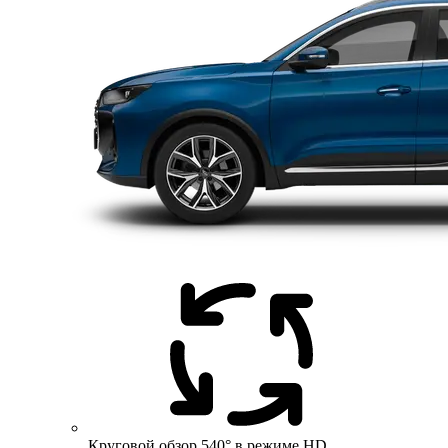
Круговой обзор 540° в режиме HD